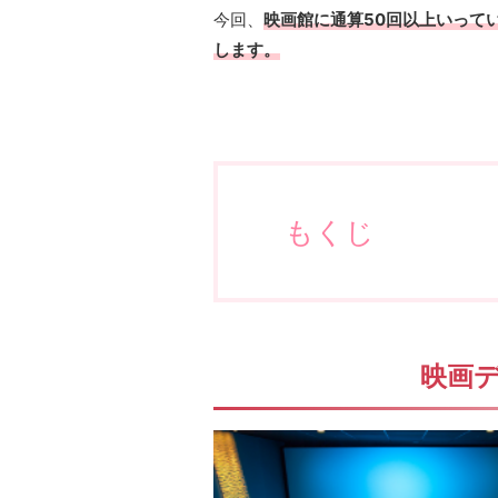
今回、
映画館に通算50回以上いって
します。
もくじ
映画