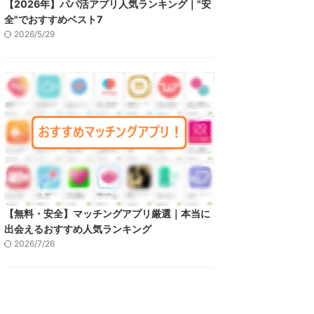
【2026年】パパ活アプリ人気ランキング｜"安
全"でおすすめベスト7
2026/5/29
【無料・安全】マッチングアプリ厳選｜本当に
出会えるおすすめ人気ランキング
2026/7/26