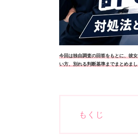
今回は独自調査の回答をもとに、彼女
い方、別れる判断基準までまとめまし
もくじ