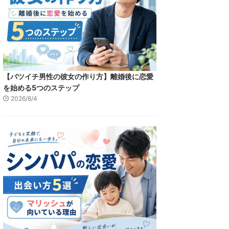
【バツイチ男性の彼女の作り方】離婚後に恋愛
を始める5つのステップ
2026/8/4