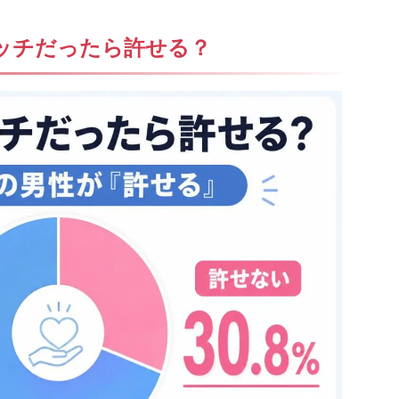
ッチだったら
許せる？