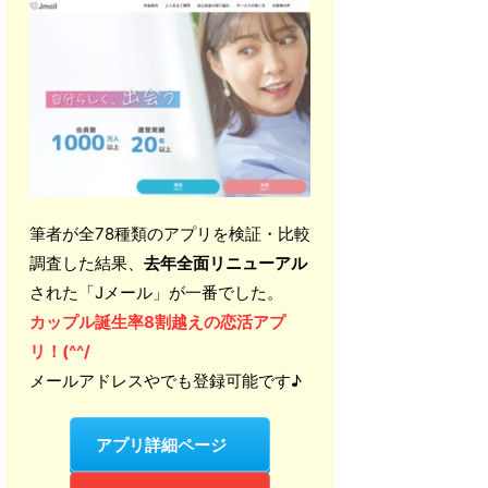
筆者が全78種類のアプリを検証・比較
調査した結果、
去年全面リニューアル
された「Jメール」が一番でした。
カップル誕生率8割越えの恋活アプ
リ！(^^/
メールアドレスやでも登録可能です♪
アプリ詳細ページ