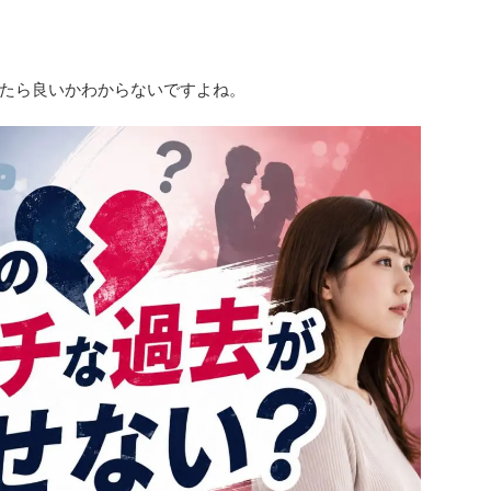
たら良いかわからないですよね。