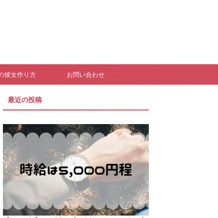
の彼女作り方
お問い合わせ
最近の投稿