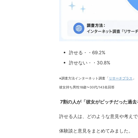
許せる・・69.2%
許せない・・30.8%
※調査方法インターネット調査「
リサーチプラス
」
彼女持ち男性18歳〜30代/143名回答
7割の人が「彼女がビッチだった過去
許せる人は、どのような意見や考えで
体験談と意見をまとめてみました。