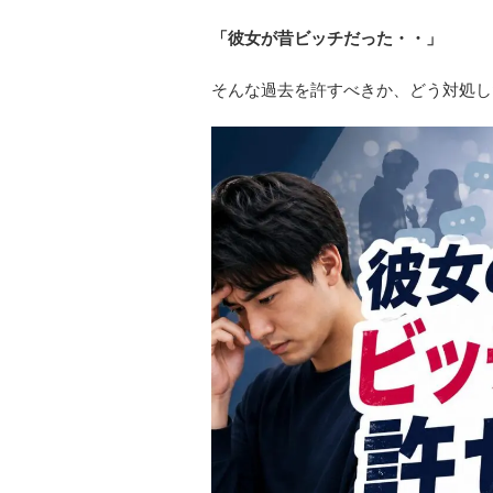
「彼女が昔ビッチだった・・」
そんな過去を許すべきか、どう対処し