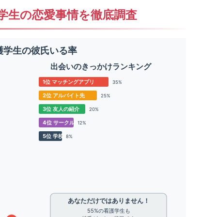
学生の恋愛事情を徹底調査
護学生の彼氏いる率
出会いのきっかけランキング
1位 マッチングアプリ
35%
2位 アルバイト先
25%
3位 友人の紹介
20%
4位 サークル
12%
5位 学校
8%
あなただけではありません！
55%の看護学生も