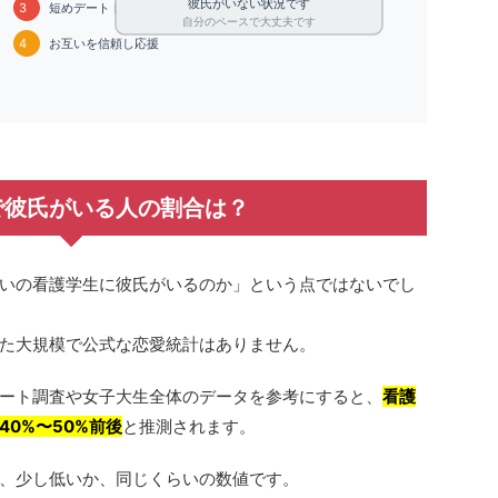
彼氏がいない状況です
3
短めデートト
自分のペースで大丈夫です
4
お互いを信頼し応援
で彼氏がいる人の割合は？
いの看護学生に彼氏がいるのか」という点ではないでし
た大規模で公式な恋愛統計はありません。
ート調査や女子大生全体のデータを参考にすると、
看護
0%〜50%前後
と推測されます。
、少し低いか、同じくらいの数値です。