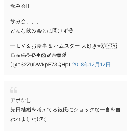
飲み会🙋‍♀️
飲み会。。。
どんな飲み会とは聞けず😅
— L V & お食事 & ハムスター 大好き⭐️🤯🇫🇷
🍞🍱🍰☕🥀🐠🐹🍆☃️🐝🌈
(@bS2ZuDWkpE73QHp)
2018年12月12日
アポなし
先日結婚を考えてる彼氏にショックな一言を言
われました(;∇;)