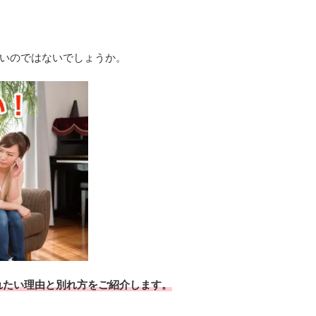
いのではないでしょうか。
れたい理由と別れ方をご紹介します。