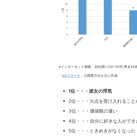
※インターネット調査：自社調べ(20~30代 男女45
「
lineリサーチ
」の調査方法を元に作成
1位・・・彼女の浮気
2位・・・欠点を受け入れること
3位・・・価値観の違い
4位・・・自分に好きな人ができ
5位・・・ときめきがなくなった