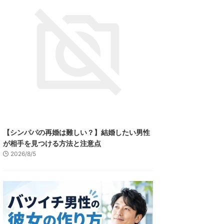
【シンパパの再婚は難しい？】結婚したい男性
が相手を見つける方法と注意点
2026/8/5