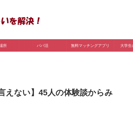
場所
パパ活
無料マッチングアプリ
大学生
言えない】45人の体験談からみ