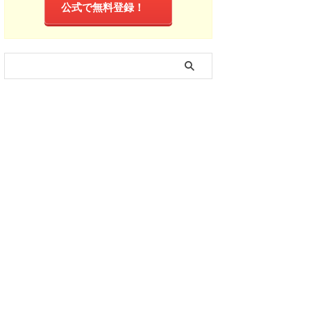
公式で無料登録！