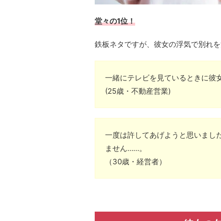
堂々の1位！
鉄板ネタですが、彼女の浮気で別れを
一緒にテレビを見ているときに彼女の
(25歳・不動産営業)
一度は許してあげようと思いまし
ません……。
（30歳・経営者）