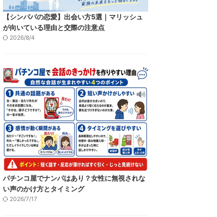
【シンパパの恋愛】出会い方5選｜マリッシュ
が向いている理由と交際の注意点
2026/8/4
パチンコ屋でナンパはあり？女性に無視されな
い声のかけ方とタイミング
2026/7/17