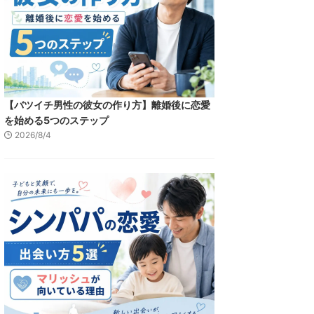
【バツイチ男性の彼女の作り方】離婚後に恋愛
を始める5つのステップ
2026/8/4