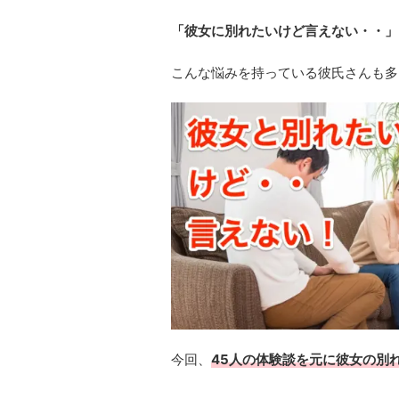
「彼女に別れたいけど言えない・・」
こんな悩みを持っている彼氏さんも多
今回、
45人の体験談を元に彼女の別