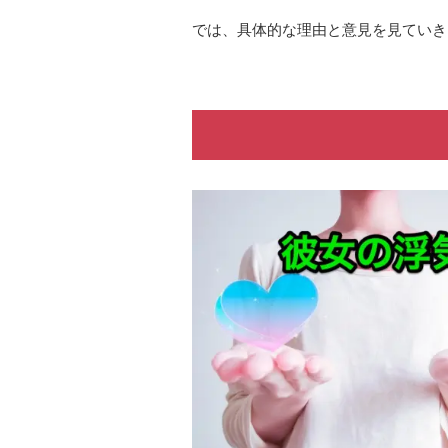
では、具体的な理由と意見を見ていき