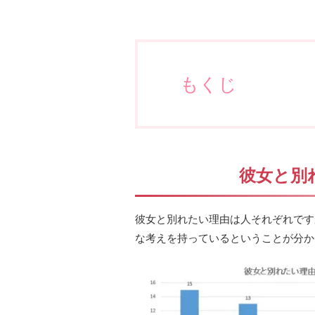
もくじ
彼女と別
彼女と別れたい理由は人それぞれです
な考えを持っているということが分か