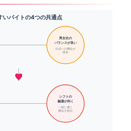
すいバイトの4つの共通点
男女比の
バランスが良い
出会いの機会が
豊富
シフトの
融通が利く
一緒に働く
機会を創出