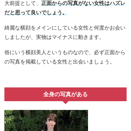
大前提として、
正面からの写真がない女性はハズレ
だと思って良いでしょう。
綺麗な横顔をメインにしている女性と何度かお会い
しましたが、実物はマイナスに動きます。
俗にいう横顔美人というものなので、必ず正面から
の写真を掲載している女性と出会いましょう。
全身の写真がある