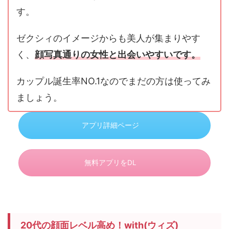
す。
ゼクシィのイメージからも美人が集まりやす
く、
顔写真通りの女性と出会いやすいです。
カップル誕生率NO.1なのでまだの方は使ってみ
ましょう。
アプリ詳細ページ
無料アプリをDL
20代の顔面レベル高め！with(ウィズ)