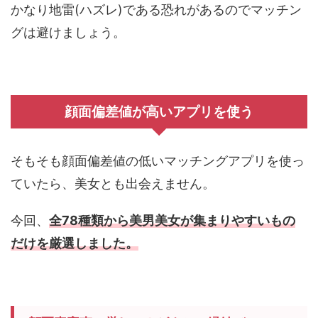
かなり地雷(ハズレ)である恐れがあるのでマッチン
グは避けましょう。
顔面偏差値が高いアプリを使う
そもそも顔面偏差値の低いマッチングアプリを使っ
ていたら、美女とも出会えません。
今回、
全78種類から美男美女が集まりやすいもの
だけを厳選しました。