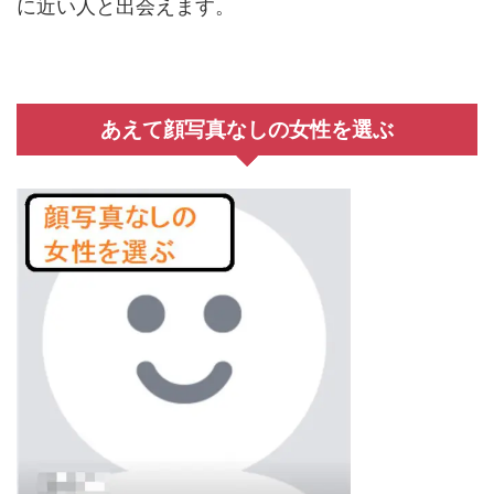
に近い人と出会えます。
あえて顔写真なしの女性を選ぶ