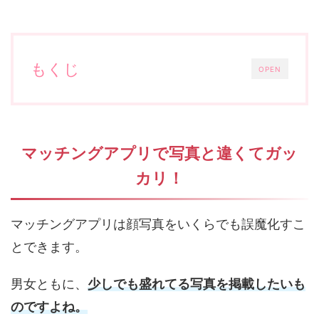
もくじ
OPEN
マッチングアプリで写真と違くてガッ
カリ！
マッチングアプリは顔写真をいくらでも誤魔化すこ
とできます。
男女ともに、
少しでも盛れてる写真を掲載したいも
のですよね。