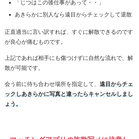
「じつはこの後仕事があって・・」
あきらかに別人なら遠目からチェックして退散
正直適当に言い訳すれば、すぐに解散できるのです
が良心が痛むものです。
上記であれば相手にも傷つけずに自然な流れで、解
散が可能です。
会う前に待ち合わせ場所を指定して、
遠目からチェ
ックしあきらかに写真と違ったらキャンセルしまし
ょう。