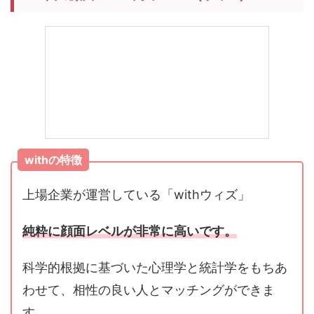
withの特徴
上場企業が運営している「withウィズ」
純粋に顔面レベルが非常に高いです。
科学的根拠に基づいた心理学と統計学をもちあ
わせて、相性の良い人とマッチングができま
す。