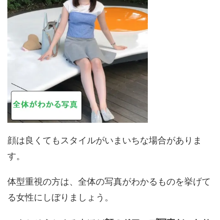
顔は良くてもスタイルがいまいちな場合がありま
す。
体型重視の方は、全体の写真がわかるものを挙げて
る女性にしぼりましょう。