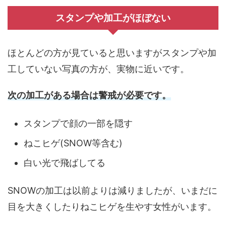
スタンプや加工がほぼない
ほとんどの方が見ていると思いますがスタンプや加
工していない写真の方が、実物に近いです。
次の加工がある場合は警戒が必要です。
スタンプで顔の一部を隠す
ねこヒゲ(SNOW等含む)
白い光で飛ばしてる
SNOWの加工は以前よりは減りましたが、いまだに
目を大きくしたりねこヒゲを生やす女性がいます。