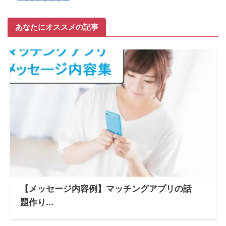
あなたにオススメの記事
【メッセージ内容例】マッチングアプリの話
題作り...