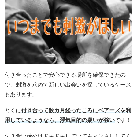
付き合ったことで安心できる場所を確保できたの
で、刺激を求めて新しい出会いを探しているケース
もあります。
とくに
付き合って数カ月経ったころにペアーズを利
用しているようなら、浮気目的の疑いが強い
です！
付き合い始めはドキドキしていてもマンネリしてく