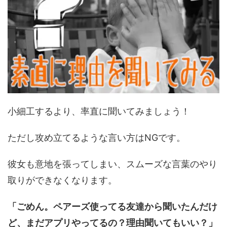
小細工するより、率直に聞いてみましょう！
ただし攻め立てるような言い方はNGです。
彼女も意地を張ってしまい、スムーズな言葉のやり
取りができなくなります。
「ごめん。ペアーズ使ってる友達から聞いたんだけ
ど、まだアプリやってるの？理由聞いてもいい？」