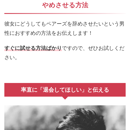
やめさせる方法
彼女にどうしてもペアーズを辞めさせたいという男
性におすすめの方法をお伝えします！
すぐに試せる方法ばかり
ですので、ぜひお試しくだ
さい。
率直に「退会してほしい」と伝える