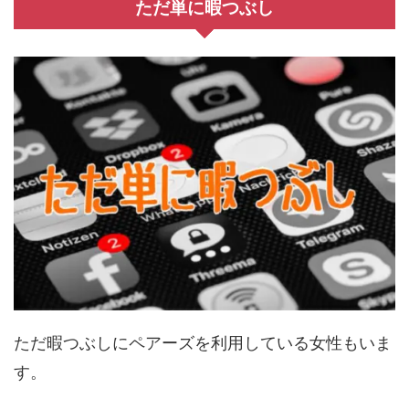
ただ単に暇つぶし
ただ暇つぶしにペアーズを利用している女性もいま
す。