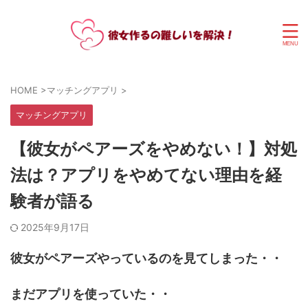
HOME
>
マッチングアプリ
>
マッチングアプリ
【彼女がペアーズをやめない！】対処
法は？アプリをやめてない理由を経
験者が語る
2025年9月17日
彼女がペアーズやっているのを見てしまった・・
まだアプリを使っていた・・