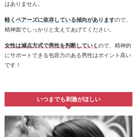
はありません。
軽くペアーズに依存している傾向があります
ので、
精神面でしっかりと支えてあげてください。
女性は減点方式で男性を判断していく
ので、精神的
にサポートできる包容力のある男性はポイント高い
です！
いつまでも刺激がほしい