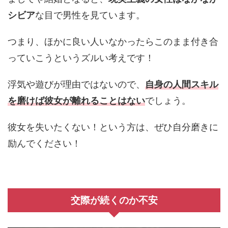
シビア
な目で男性を見ています。
つまり、ほかに良い人いなかったらこのまま付き合
っていこうというズルい考えです！
浮気や遊びが理由ではないので、
自身の人間スキル
を磨けば彼女が離れることはない
でしょう。
彼女を失いたくない！という方は、ぜひ自分磨きに
励んでください！
交際が続くのか不安