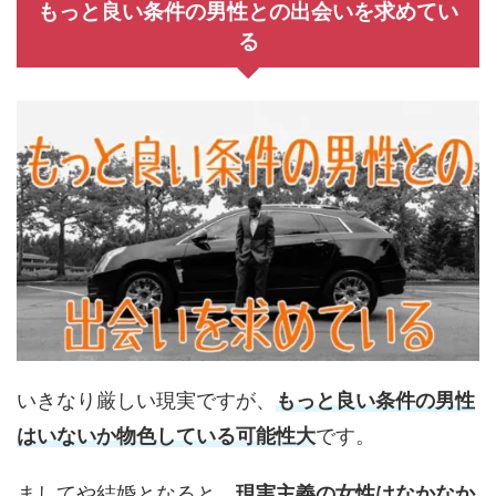
もっと良い条件の男性との出会いを求めてい
る
いきなり厳しい現実ですが、
もっと良い条件の男性
はいないか物色している可能性大
です。
ましてや結婚となると、
現実主義の女性はなかなか