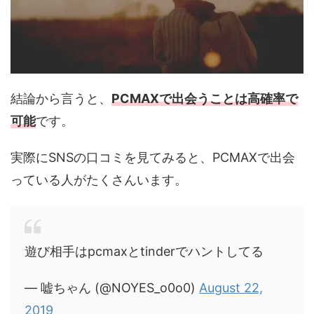
結論から言うと、
PCMAXで出会うことは高確率で
可能
です。
実際にSNSの口コミを見てみると、PCMAXで出会
っている人がたくさんいます。
遊び相手はpcmaxとtinderでハントしてる
— 嘘ちゃん (@NOYES_o0o0)
August 22,
2019