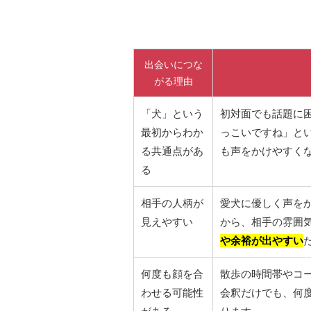
出会いにつな
がる理由
「犬」という
初対面でも話題に
最初からわか
っこいですね」と
る共通点があ
も声をかけやすく
る
相手の人柄が
愛犬に優しく声を
見えやすい
から、相手の雰囲
や余裕が出やすい
何度も顔を合
散歩の時間帯やコ
わせる可能性
会釈だけでも、何