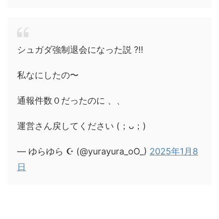
シュガダ強制退会になった説 ?!!
私なにしたの〜
通報件数０だったのに 、、
運営さん戻してください (；ᴗ；)
— ゆらゆら ☪︎ (@yurayura_oO_)
2025年1月8
日