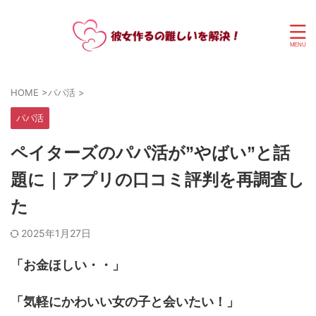
HOME
>
パパ活
>
パパ活
ペイターズのパパ活が”やばい”と話
題に｜アプリの口コミ評判を再調査し
た
2025年1月27日
「お金ほしい・・」
「気軽にかわいい女の子
と会いたい！」