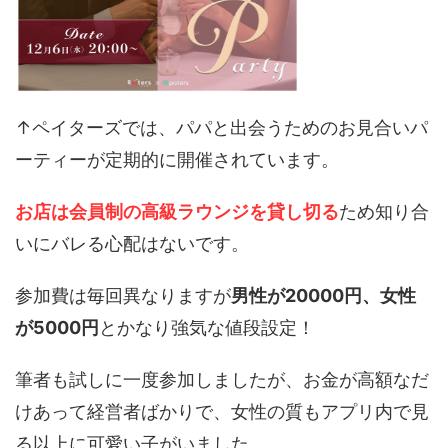
↑ペイターズでは、パパと出会うためのお見合いパ
ーティーが定期的に開催されています。
お店は会員制の高級ラウンジを貸し切る
ため知り合
いにバレる心配はないです。
参加費は毎回異なりますが
男性が20000円、女性
が5000円
とかなり強気な値段設定！
筆者も試しに一度参加しましたが、お金が高額なだ
けあって経営者ばかりで、女性の質もアプリ内で見
る以上に可愛い子がいました。