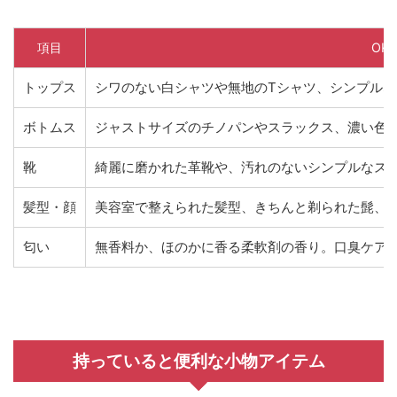
項目
OK
トップス
シワのない白シャツや無地のTシャツ、シンプル
ボトムス
ジャストサイズのチノパンやスラックス、濃い色
靴
綺麗に磨かれた革靴や、汚れのないシンプルなス
髪型・顔
美容室で整えられた髪型、きちんと剃られた髭、
匂い
無香料か、ほのかに香る柔軟剤の香り。口臭ケア
持っていると便利な小物アイテム