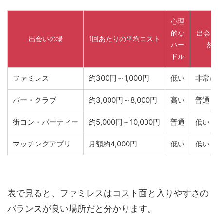
心理
的な
出会い
出会いの場
1回あたりの平均コスト
ハー
然
ドル
ファミレス
約300円～1,000円
低い
非常に
バー・クラブ
約3,000円～8,000円
高い
普通
街コン・パーティー
約5,000円～10,000円
普通
低い
マッチングアプリ
月額約4,000円
低い
低い
表で見ると、ファミレスはコスト面と入りやすさの
バランスが良い場所だと分かります。