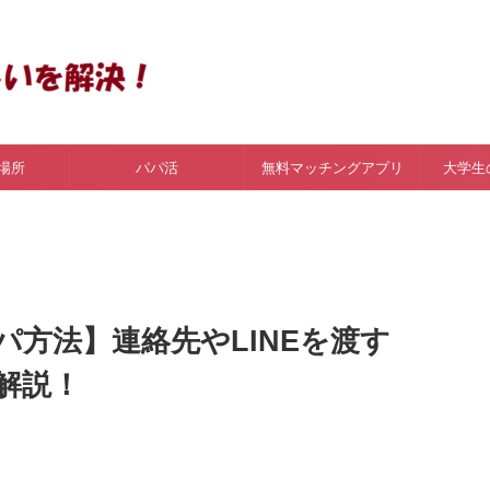
場所
パパ活
無料マッチングアプリ
大学生
方法】連絡先やLINEを渡す
解説！